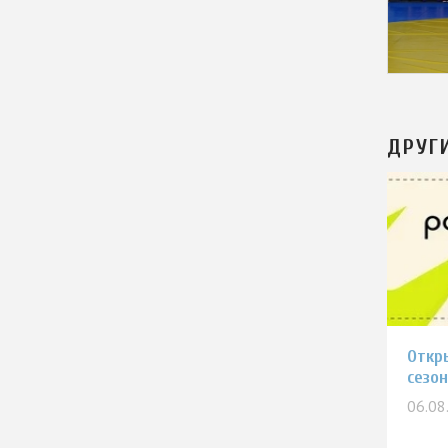
ДРУГ
Откр
сезо
06.08