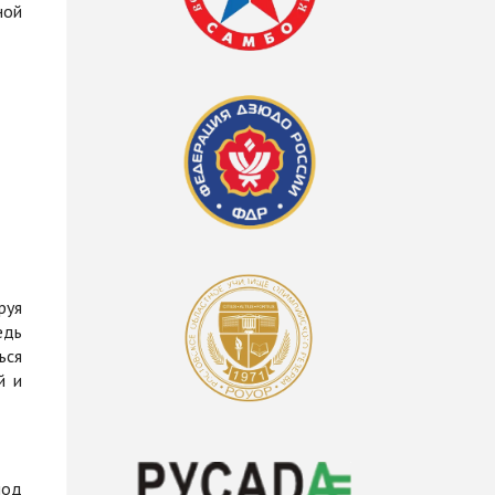
ной
руя
едь
ься
й и
под