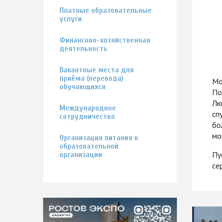
Платные образовательные
услуги
Финансово-хозяйственная
деятельность
Вакантные места для
приёма (перевода)
Мо
обучающихся
По
Лю
Международное
сп
сотрудничество
бо
мо
Организация питания в
образовательной
Пу
организации
се