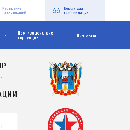
Расписание
Версия для
соревнований
слабовидящих
Противодействие
Контакты
коррупции
х семей
ИР
.
АЦИИ
11–