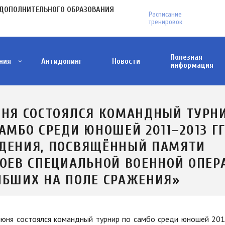
МЕНЮ
ДОПОЛНИТЕЛЬНОГО ОБРАЗОВАНИЯ
Расписание
В
тренировок
ПЛАШКЕ
Полезная
ния
Антидопинг
Новости
информация
Антитеррористическая деятельность
Как понять, что тебя пытаются завербовать?
Меры поддержки участников СВО и членов и
Проект ФГБУ "Дом народов России"
ЮНЯ СОСТОЯЛСЯ КОМАНДНЫЙ ТУРН
АМБО СРЕДИ ЮНОШЕЙ 2011–2013 ГГ
ДЕНИЯ, ПОСВЯЩЁННЫЙ ПАМЯТИ
РОЕВ СПЕЦИАЛЬНОЙ ВОЕННОЙ ОПЕР
ИБШИХ НА ПОЛЕ СРАЖЕНИЯ»
июня состоялся командный турнир по самбо среди юношей 20