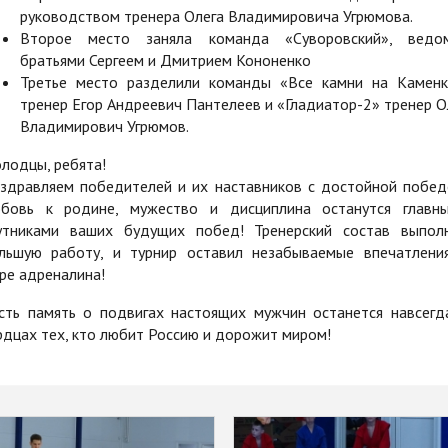
руководством тренера Олега Владимировича Угрюмова.
Второе место заняла команда «Суворовский», ведо
братьями Сергеем и Дмитрием Кононенко
Третье место разделили команды «Все камни на Каменк
тренер Егор Андреевич Пантелеев и «Гладиатор-2» тренер О
Владимирович Угрюмов.
лодцы, ребята!
здравляем победителей и их наставников с достойной побед
бовь к родине, мужество и дисциплина останутся главн
утниками ваших будущих побед! Тренерский состав выпол
льшую работу, и турнир оставил незабываемые впечатлени
ре адреналина!
сть память о подвигах настоящих мужчин останется навсегд
рдцах тех, кто любит Россию и дорожит миром!