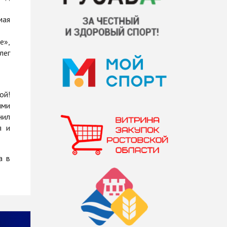
мая
е»,
лег
ой!
ыми
нил
я и
а в