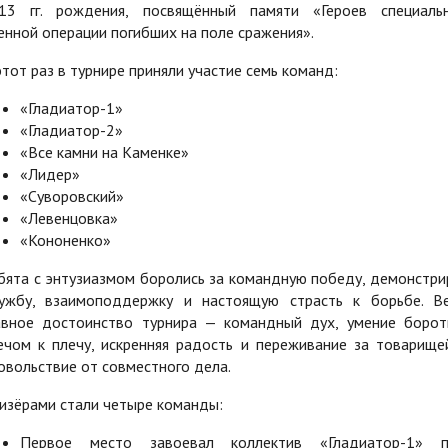
13 гг. рождения, посвящённый памяти «Героев специаль
енной операции погибших на поле сражения».
этот раз в турнире приняли участие семь команд:
«Гладиатор-1»
«Гладиатор-2»
«Все камни на Каменке»
«Лидер»
«Суворовский»
«Левенцовка»
«Кононенко»
бята с энтузиазмом боролись за командную победу, демонстри
ужбу, взаимоподдержку и настоящую страсть к борьбе. В
авное достоинство турнира — командный дух, умение борот
ечом к плечу, искренняя радость и переживание за товарище
овольствие от совместного дела.
изёрами стали четыре команды:
Первое место завоевал коллектив «Гладиатор-1» 