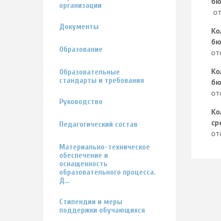
бю
организации
от
Документы
Ко
бю
Образование
от
Ко
Образовательные
стандарты и требования
бю
от
Руководство
Ко
ср
Педагогический состав
от
Материально-техническое
обеспечение и
оснащенность
образовательного процесса.
Д…
Стипендии и меры
поддержки обучающихся