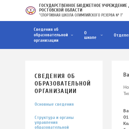
Перейти
ГОСУДАРСТВЕННОЕ БЮДЖЕТНОЕ УЧРЕЖДЕНИЕ 
к
РОСТОВСКОЙ ОБЛАСТИ
"СПОРТИВНАЯ ШКОЛА ОЛИМПИЙСКОГО РЕЗЕРВА № 1"
основному
содержанию
ОСНОВНАЯ
Сведения об
НАВИГАЦИЯ
О
образовательной
Отделе
школе
организации
Структура и органы управления образовательной организации
Образовательные стандарты и требования
Материально-техническое обеспечение и оснащенность образовательного процесса. Д…
Стипендии и меры поддержки обучающихся
Финансово-хозяйственная деятельность
Вакантные места для приёма (перевода) обучающихся
Организация питания в образовательной организации
Ва
СВЕДЕНИЯ ОБ
ОБРАЗОВАТЕЛЬНОЙ
Но
ОРГАНИЗАЦИИ
Ти
Основные сведения
Ва
01
Структура и органы
управления
Ко
образовательной