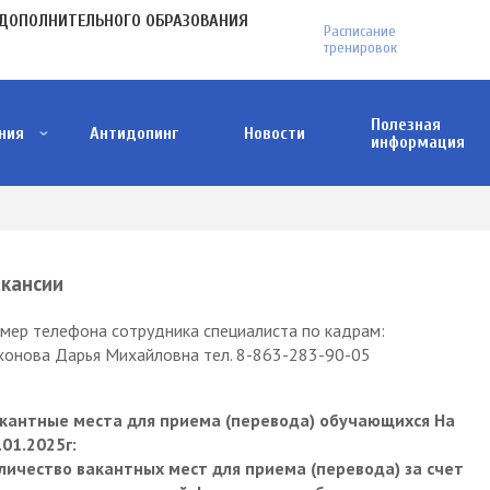
МЕНЮ
ДОПОЛНИТЕЛЬНОГО ОБРАЗОВАНИЯ
Расписание
В
тренировок
ПЛАШКЕ
Полезная
ния
Антидопинг
Новости
информация
Антитеррористическая деятельность
Как понять, что тебя пытаются завербовать?
Меры поддержки участников СВО и членов и
Проект ФГБУ "Дом народов России"
кансии
мер телефона сотрудника специалиста по кадрам:
хонова Дарья Михайловна тел.
8-863-283-90-05
кантные места для приема (перевода) обучающихся На
.01.2025г:
личество вакантных мест для приема (перевода) за счет