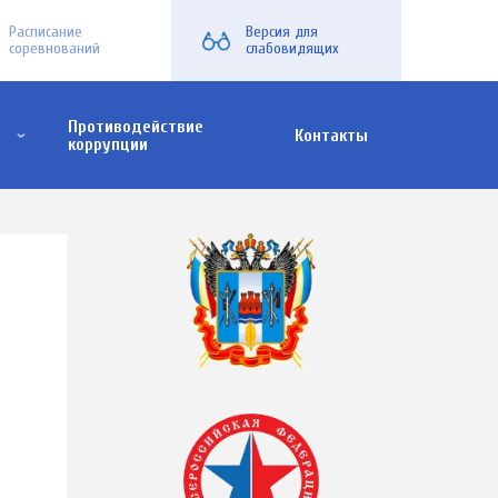
Расписание
Версия для
соревнований
слабовидящих
Противодействие
Контакты
коррупции
х семей