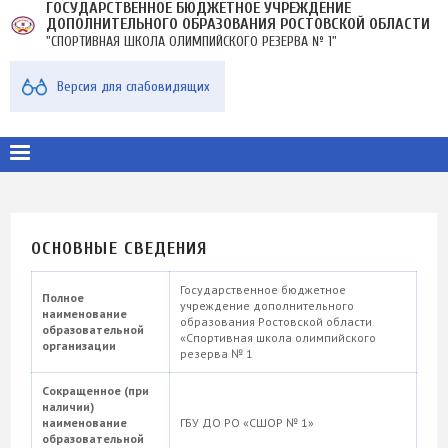
ГОСУДАРСТВЕННОЕ БЮДЖЕТНОЕ УЧРЕЖДЕНИЕ
Перейти
ДОПОЛНИТЕЛЬНОГО ОБРАЗОВАНИЯ РОСТОВСКОЙ ОБЛАСТИ
к
"СПОРТИВНАЯ ШКОЛА ОЛИМПИЙСКОГО РЕЗЕРВА № 1"
основному
содержанию
МЕНЮ
Версия для слабовидящих
В
ПЛАШКЕ
ОСНОВНЫЕ СВЕДЕНИЯ
Государственное бюджетное
Полное
учреждение дополнительного
наименование
образования Ростовской области
образовательной
«Спортивная школа олимпийского
организации
резерва № 1
Сокращенное (при
наличии)
наименование
ГБУ ДО РО «СШОР № 1»
образовательной