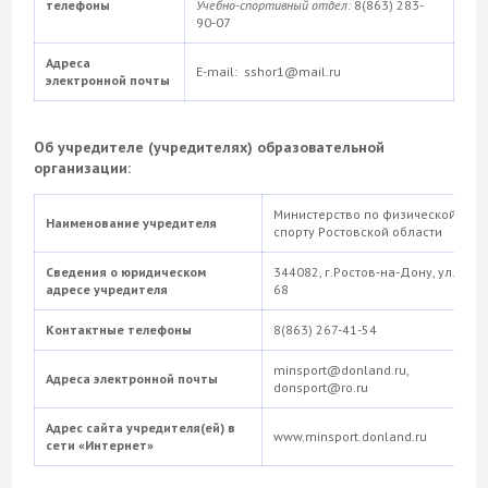
телефоны
Учебно-спортивный отдел:
8(863) 283-
90-07
Адреса
E-mail: sshor1@mail.ru
электронной почты
Об учредителе (учредителях) образовательной
организации:
Министерство по физической куль
Наименование учредителя
спорту Ростовской области
Сведения о юридическом
344082, г.Ростов-на-Дону, ул.Кра
адресе учредителя
68
Контактные телефоны
8(863) 267-41-54
minsport@donland.ru,
Адреса электронной почты
donsport@ro.ru
Адрес сайта учредителя(ей) в
www.minsport.donland.ru
сети «Интернет»