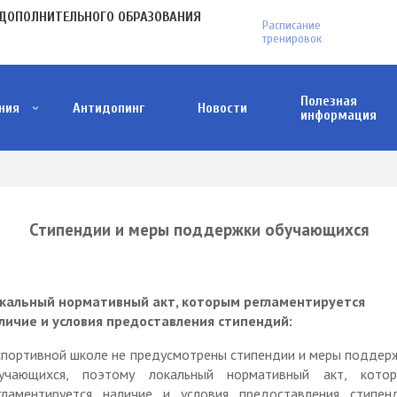
МЕНЮ
ДОПОЛНИТЕЛЬНОГО ОБРАЗОВАНИЯ
Расписание
В
тренировок
ПЛАШКЕ
Полезная
ния
Антидопинг
Новости
информация
Антитеррористическая деятельность
Как понять, что тебя пытаются завербовать?
Меры поддержки участников СВО и членов и
Проект ФГБУ "Дом народов России"
Стипендии и меры поддержки обучающихся
кальный нормативный акт, которым регламентируется
личие и условия предоставления стипендий:
спортивной школе не предусмотрены стипендии и меры поддер
учающихся, поэтому локальный нормативный акт, кото
гламентируется наличие и условия предоставления стипен