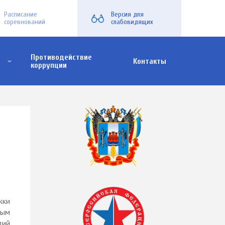
Расписание
Версия для
соревнований
слабовидящих
Противодействие
Контакты
коррупции
х семей
жки
рым
дий