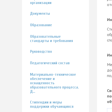
организации
от
Документы
Ин
Образование
Ст
об
Образовательные
сп
стандарты и требования
Руководство
Ин
Педагогический состав
Ме
до
Материально-техническое
по
обеспечение и
оснащенность
образовательного процесса.
Св
Д…
по
об
Стипендии и меры
поддержки обучающихся