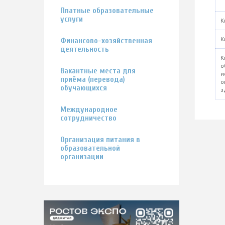
Платные образовательные
услуги
К
К
Финансово-хозяйственная
деятельность
К
о
Вакантные места для
и
приёма (перевода)
о
обучающихся
з
Международное
сотрудничество
Организация питания в
образовательной
организации