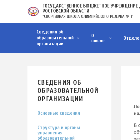
Перейти
ГОСУДАРСТВЕННОЕ БЮДЖЕТНОЕ УЧРЕЖДЕНИЕ 
к
РОСТОВСКОЙ ОБЛАСТИ
"СПОРТИВНАЯ ШКОЛА ОЛИМПИЙСКОГО РЕЗЕРВА № 1"
основному
содержанию
ОСНОВНАЯ
Сведения об
НАВИГАЦИЯ
О
образовательной
Отделе
школе
организации
Структура и органы управления образовательной организации
Образовательные стандарты и требования
Материально-техническое обеспечение и оснащенность образовательного процесса. Д…
Стипендии и меры поддержки обучающихся
Финансово-хозяйственная деятельность
Вакантные места для приёма (перевода) обучающихся
Организация питания в образовательной организации
СВЕДЕНИЯ ОБ
ОБРАЗОВАТЕЛЬНОЙ
ОРГАНИЗАЦИИ
Ло
на
Основные сведения
В 
Структура и органы
об
управления
образовательной
ре