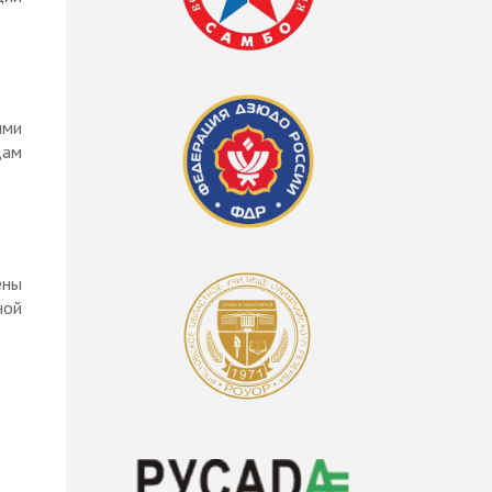
ыми
дам
ены
ной