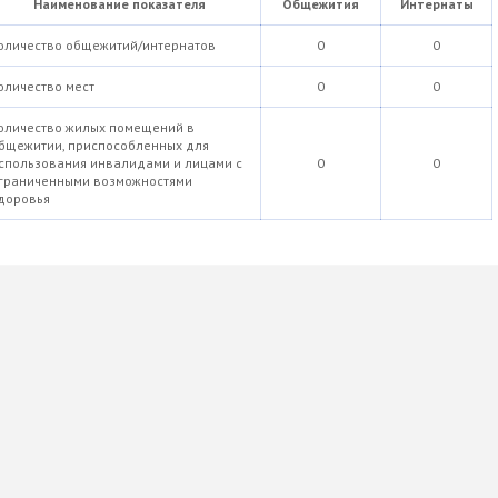
Наименование показателя
Общежития
Интернаты
оличество общежитий/интернатов
0
0
оличество мест
0
0
оличество жилых помещений в
бщежитии, приспособленных для
спользования инвалидами и лицами с
0
0
граниченными возможностями
доровья