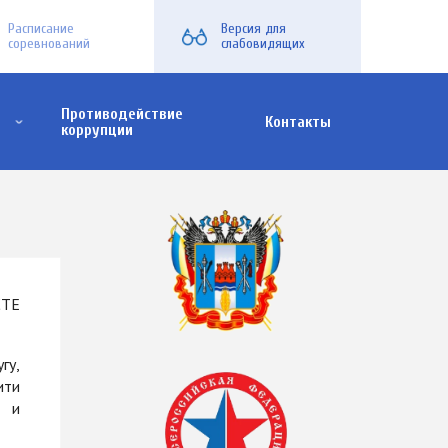
Расписание
Версия для
соревнований
слабовидящих
Противодействие
Контакты
коррупции
х семей
СТЕ
гу,
ити
и и