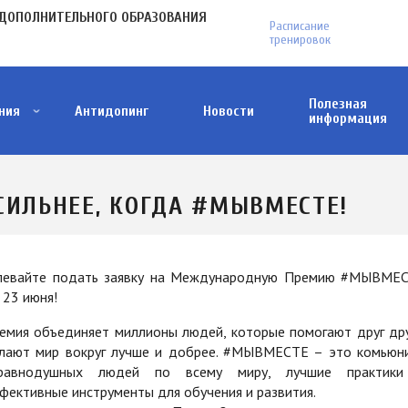
МЕНЮ
ДОПОЛНИТЕЛЬНОГО ОБРАЗОВАНИЯ
Расписание
В
тренировок
ПЛАШКЕ
Полезная
ния
Антидопинг
Новости
информация
Антитеррористическая деятельность
Как понять, что тебя пытаются завербовать?
Меры поддержки участников СВО и членов и
Проект ФГБУ "Дом народов России"
СИЛЬНЕЕ, КОГДА #МЫВМЕСТЕ!
певайте подать заявку на Международную Премию #МЫВМЕ
 23 июня!
емия объединяет миллионы людей, которые помогают друг дру
лают мир вокруг лучше и добрее. #МЫВМЕСТЕ – это комьюн
равнодушных людей по всему миру, лучшие практик
фективные инструменты для обучения и развития.