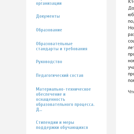
Кт
организации
До
юб
Документы
по
Но
Образование
ра
со
Образовательные
ле
стандарты и требования
пр
но
Руководство
уч
пр
Педагогический состав
по
Материально-техническое
Чт
обеспечение и
оснащенность
образовательного процесса.
Д…
Стипендии и меры
поддержки обучающихся