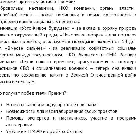
о может принять участие в Премии?
бровольцы, наставники, НКО, компании, органы власти
илейный сезон – новые номинации и новые возможности 
ддержки ваших социальных проектов.
минация «Устойчивое будущее» – за вклад в охрану природ
звитие окружающей среды, «Поколение добра» - для поддер
циальных проектов, реализуемых молодыми людьми от 14 до
т. «Вместе сильнее» - за реализацию совместных социаль
оектов между государством, НКО, бизнесом и СМИ. Расшир
минация «Герои нашего времени», присуждаемая за поддер
астников СВО и социализацию военных, – теперь она включ
оекты по сохранению памяти о Великой Отечественной войн
мощи ветеранам.
о получат победители Премии?
Национальное и международное признание
Возможности для масштабирования своих проектов
Помощь экспертов и наставников, участие в програм
акселерации
Участие в ПМЭФ и других событиях