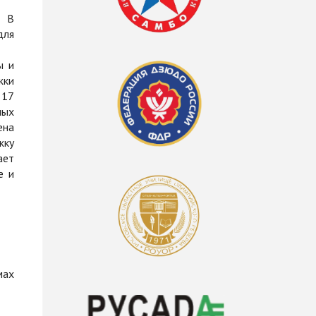
. В
для
ы и
жки
 17
ных
ена
жку
ает
е и
мах