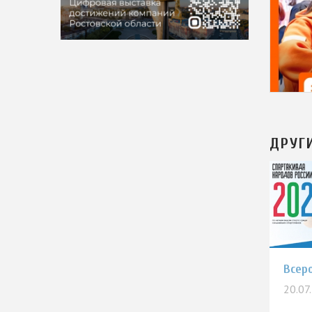
ДРУГ
Всер
20.07